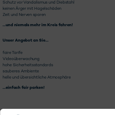
Schutz vor Vandalismus und Diebstahl
keinen Ärger mit Hagelschäden
Zeit und Nerven sparen
…und niemals mehr im Kreis fahren!
Unser Angebot an Sie…
faire Tarife
Videoüberwachung
hohe Sicherheitsstandards
sauberes Ambiente
helle und übersichtliche Atmosphäre
…einfach fair parken!